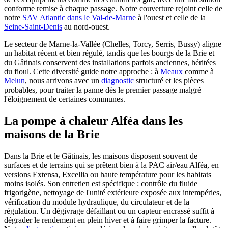
conforme remise à chaque passage. Notre couverture rejoint celle de
notre
SAV Atlantic dans le Val-de-Marne
à l'ouest et celle de la
Seine-Saint-Denis
au nord-ouest.
Le secteur de Marne-la-Vallée (Chelles, Torcy, Serris, Bussy) aligne
un habitat récent et bien régulé, tandis que les bourgs de la Brie et
du Gâtinais conservent des installations parfois anciennes, héritées
du fioul. Cette diversité guide notre approche : à
Meaux
comme à
Melun
, nous arrivons avec un
diagnostic
structuré et les pièces
probables, pour traiter la panne dès le premier passage malgré
l'éloignement de certaines communes.
La pompe à chaleur Alféa dans les
maisons de la Brie
Dans la Brie et le Gâtinais, les maisons disposent souvent de
surfaces et de terrains qui se prêtent bien à la PAC air/eau Alféa, en
versions Extensa, Excellia ou haute température pour les habitats
moins isolés. Son entretien est spécifique : contrôle du fluide
frigorigène, nettoyage de l'unité extérieure exposée aux intempéries,
vérification du module hydraulique, du circulateur et de la
régulation. Un dégivrage défaillant ou un capteur encrassé suffit à
dégrader le rendement en plein hiver et à faire grimper la facture.