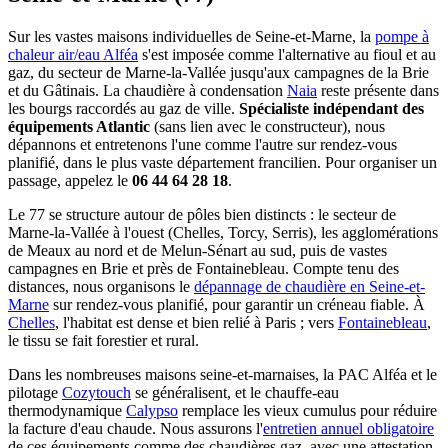
Sur les vastes maisons individuelles de Seine-et-Marne, la
pompe à
chaleur air/eau Alféa
s'est imposée comme l'alternative au fioul et au
gaz, du secteur de Marne-la-Vallée jusqu'aux campagnes de la Brie
et du Gâtinais. La chaudière à condensation
Naia
reste présente dans
les bourgs raccordés au gaz de ville.
Spécialiste indépendant des
équipements Atlantic
(sans lien avec le constructeur), nous
dépannons et entretenons l'une comme l'autre sur rendez-vous
planifié, dans le plus vaste département francilien. Pour organiser un
passage, appelez le
06 44 64 28 18
.
Le 77 se structure autour de pôles bien distincts : le secteur de
Marne-la-Vallée à l'ouest (Chelles, Torcy, Serris), les agglomérations
de Meaux au nord et de Melun-Sénart au sud, puis de vastes
campagnes en Brie et près de Fontainebleau. Compte tenu des
distances, nous organisons le
dépannage de chaudière en Seine-et-
Marne
sur rendez-vous planifié, pour garantir un créneau fiable. À
Chelles
, l'habitat est dense et bien relié à Paris ; vers
Fontainebleau
,
le tissu se fait forestier et rural.
Dans les nombreuses maisons seine-et-marnaises, la PAC Alféa et le
pilotage
Cozytouch
se généralisent, et le chauffe-eau
thermodynamique
Calypso
remplace les vieux cumulus pour réduire
la facture d'eau chaude. Nous assurons l'
entretien annuel obligatoire
de ces équipements comme des chaudières gaz, avec une attestation