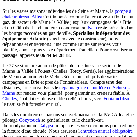
Sur les vastes maisons individuelles de Seine-et-Marne, la
pompe à
chaleur air/eau Alféa
s'est imposée comme l'alternative au fioul et au
gaz, du secteur de Marne-la-Vallée jusqu'aux campagnes de la Brie
et du Gâtinais. La chaudière à condensation
Naia
reste présente dans
les bourgs raccordés au gaz de ville.
Spécialiste indépendant des
équipements Atlantic
(sans lien avec le constructeur), nous
dépannons et entretenons l'une comme l'autre sur rendez-vous
planifié, dans le plus vaste département francilien. Pour organiser un
passage, appelez le
06 44 64 28 18
.
Le 77 se structure autour de pôles bien distincts : le secteur de
Marne-la-Vallée à l'ouest (Chelles, Torcy, Serris), les agglomérations
de Meaux au nord et de Melun-Sénart au sud, puis de vastes
campagnes en Brie et près de Fontainebleau. Compte tenu des
distances, nous organisons le
dépannage de chaudière en Seine-et-
Marne
sur rendez-vous planifié, pour garantir un créneau fiable. À
Chelles
, l'habitat est dense et bien relié à Paris ; vers
Fontainebleau
,
le tissu se fait forestier et rural.
Dans les nombreuses maisons seine-et-marnaises, la PAC Alféa et le
pilotage
Cozytouch
se généralisent, et le chauffe-eau
thermodynamique
Calypso
remplace les vieux cumulus pour réduire
la facture d'eau chaude. Nous assurons l'
entretien annuel obligatoire
de ces équipements comme des chaudières gaz, avec une attestation