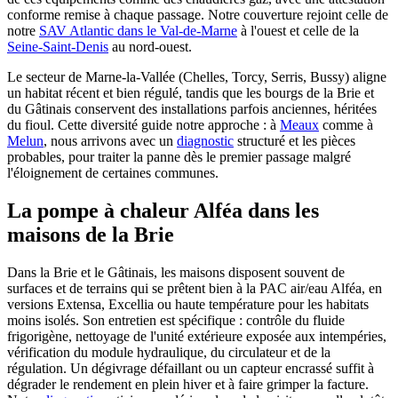
conforme remise à chaque passage. Notre couverture rejoint celle de
notre
SAV Atlantic dans le Val-de-Marne
à l'ouest et celle de la
Seine-Saint-Denis
au nord-ouest.
Le secteur de Marne-la-Vallée (Chelles, Torcy, Serris, Bussy) aligne
un habitat récent et bien régulé, tandis que les bourgs de la Brie et
du Gâtinais conservent des installations parfois anciennes, héritées
du fioul. Cette diversité guide notre approche : à
Meaux
comme à
Melun
, nous arrivons avec un
diagnostic
structuré et les pièces
probables, pour traiter la panne dès le premier passage malgré
l'éloignement de certaines communes.
La pompe à chaleur Alféa dans les
maisons de la Brie
Dans la Brie et le Gâtinais, les maisons disposent souvent de
surfaces et de terrains qui se prêtent bien à la PAC air/eau Alféa, en
versions Extensa, Excellia ou haute température pour les habitats
moins isolés. Son entretien est spécifique : contrôle du fluide
frigorigène, nettoyage de l'unité extérieure exposée aux intempéries,
vérification du module hydraulique, du circulateur et de la
régulation. Un dégivrage défaillant ou un capteur encrassé suffit à
dégrader le rendement en plein hiver et à faire grimper la facture.